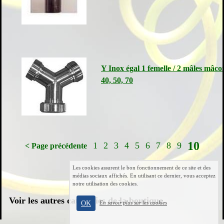
Y Inox égal 1 femelle / 2 mâles mâco
40, 50, 70
10
1
2
3
4
5
6
7
8
9
< Page précédente
Les cookies assurent le bon fonctionnement de ce site et des
médias sociaux affichés. En utilisant ce dernier, vous acceptez
notre utilisation des cookies.
Voir les autres catégories de la boutique
OK
En savoir plus sur les cookies