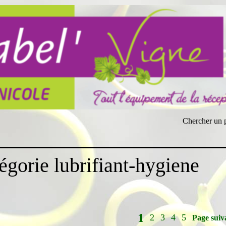
Chercher un 
égorie lubrifiant-hygiene
1
2
3
4
5
Page suiv