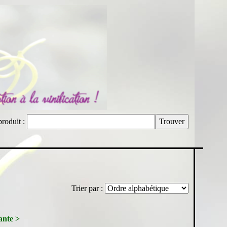
produit :
Trier par :
ante >