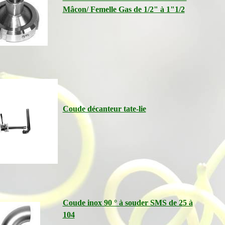
Mâcon/ Femelle Gas de 1/2" à 1"1/2
Coude décanteur tate-lie
Coude inox 90 ° à souder SMS de 25 à
104