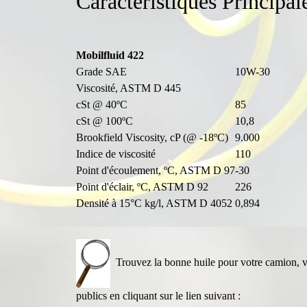
Caractéristiques Principal
Mobilfluid 422
Grade SAE
10W-30
Viscosité, ASTM D 445
cSt @ 40ºC
85
cSt @ 100ºC
10,8
Brookfield Viscosity, cP (@ -18ºC)
9.000
Indice de viscosité
110
Point d'écoulement, ºC, ASTM D 97
-30
Point d'éclair, ºC, ASTM D 92
226
Densité à 15°C kg/l, ASTM D 4052
0,894
Trouvez la bonne huile pour votre camion, véh
publics en cliquant sur le lien suivant :